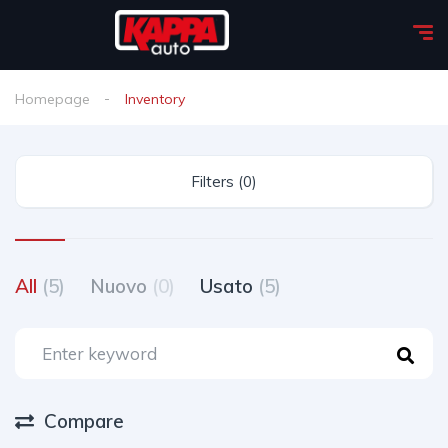
Homepage
Inventory
Filters (0)
All
(5)
Nuovo
(0)
Usato
(5)
Compare