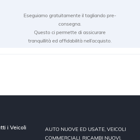
Eseguiamo gratuitamente il tagliando pre-
consegna.
Questo ci permette di assicurare
tranquillità ed affidabilità nell’acquisto.
tti i Veicoli
AUTO NUOVE ED USATE, VEICOLI
COMMERCIALI. RICAMBI NUOVI,