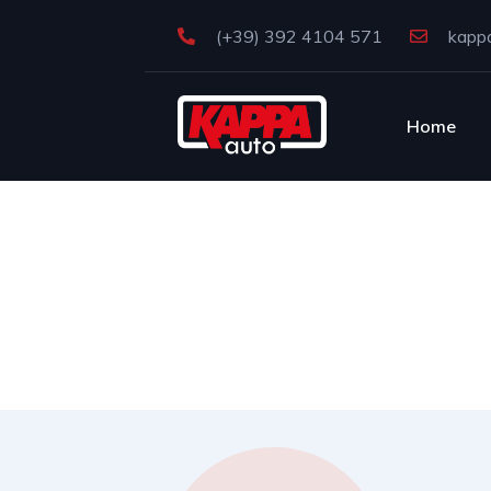
(+39) 392 4104 571
kappa
Home