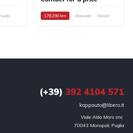
nuale
178,290 km
Manuale
Diesel
Trazione anteriore
(+39)
392 4104 571
kappauto@libero.it
Viale Aldo Moro snc 

70043 Monopoli, Puglia