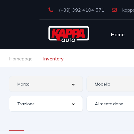
(+39) 392 4104 571
kappa
Home
Homepage
Inventory