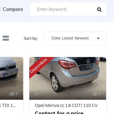
Compare
Date Listed: Newest
Sort by:
Disponibile
7
7
Volkswagen Golf 7 cc 1.6 TDI 105 CV
Opel Meriva cc 1.6 CDTI 110 CV
e
Contact for a price