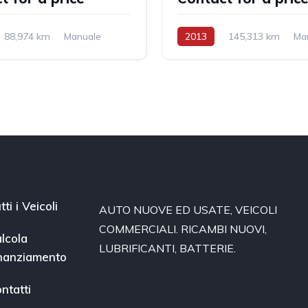
88,974 km
Manuale
2013
145,313 km
Ma
razione anteriore
Diesel
Trazione anteriore
tti i Veicoli
AUTO NUOVE ED USATE, VEICOLI
COMMERCIALI. RICAMBI NUOVI,
lcola
LUBRIFICANTI, BATTERIE.
nanziamento
ntatti