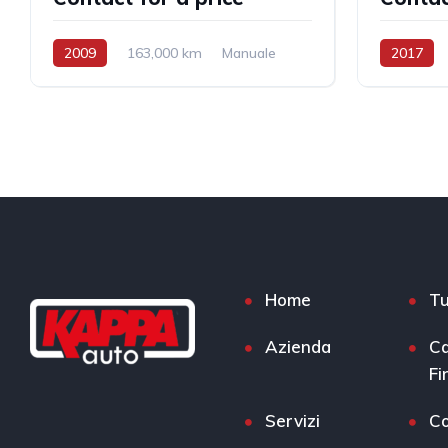
2009
163,000 km
Manuale
2017
GPL
Trazione anteriore
Diesel
T
Home
Tu
Azienda
Ca
Fi
Servizi
Co