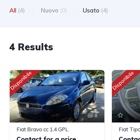
All
(4)
Nuovo
(0)
Usato
(4)
4 Results
Disponibile
Disponibile
8
Fiat Bravo cc 1.4 GPL
Fiat Tip
Contact for a price
Contac