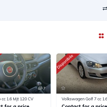
Disponibile
7
o cc 1.6 Mjt 120 CV
t for a price
Contact for a pric