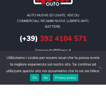
AUTO NUOVE ED USATE, VEICOLI
COMMERCIALI. RICAMBI NUOVI, LUBRIFICANTI,
BATTERIE.
(+39)
392 4104 571
kappauto@libero.it
Utilizziamo i cookie per essere sicuri che tu possa avere
Viale Aldo Moro snc 

la migliore esperienza sul nostro sito. Se continui ad
70043 Monopoli, Puglia
utilizzare questo sito noi assumiamo che tu ne sia felice.
Ok
No
Privacy policy
Home
Tutti i Veicoli